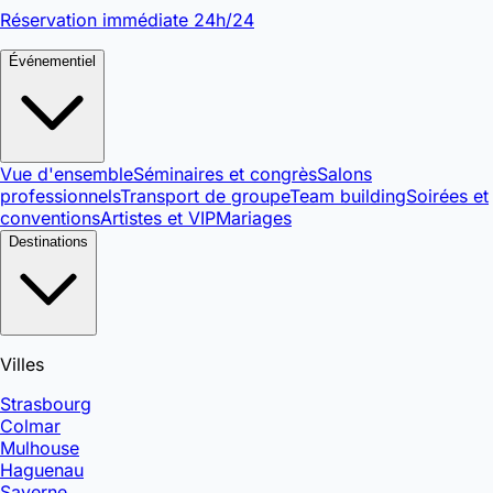
Réservation immédiate 24h/24
Événementiel
Vue d'ensemble
Séminaires et congrès
Salons
professionnels
Transport de groupe
Team building
Soirées et
conventions
Artistes et VIP
Mariages
Destinations
Villes
Strasbourg
Colmar
Mulhouse
Haguenau
Saverne