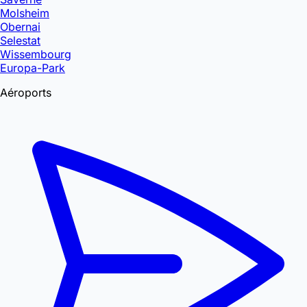
Molsheim
Obernai
Selestat
Wissembourg
Europa-Park
Aéroports