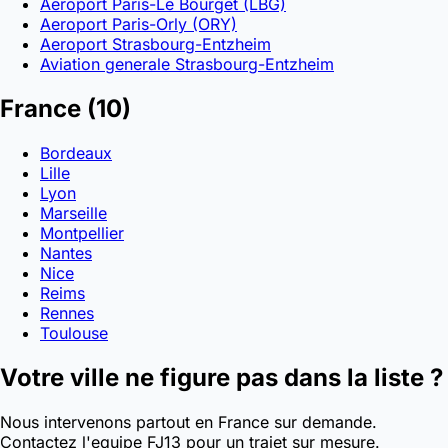
Aeroport Paris-Le Bourget (LBG)
Aeroport Paris-Orly (ORY)
Aeroport Strasbourg-Entzheim
Aviation generale Strasbourg-Entzheim
France
(10)
Bordeaux
Lille
Lyon
Marseille
Montpellier
Nantes
Nice
Reims
Rennes
Toulouse
Votre ville ne figure pas dans la liste ?
Nous intervenons partout en France sur demande.
Contactez l'equipe FJ13 pour un trajet sur mesure.