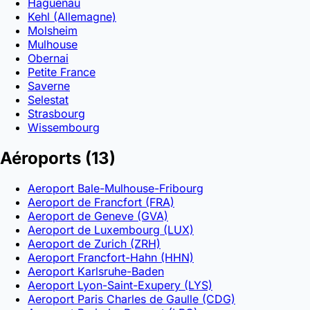
Haguenau
Kehl (Allemagne)
Molsheim
Mulhouse
Obernai
Petite France
Saverne
Selestat
Strasbourg
Wissembourg
Aéroports
(13)
Aeroport Bale-Mulhouse-Fribourg
Aeroport de Francfort (FRA)
Aeroport de Geneve (GVA)
Aeroport de Luxembourg (LUX)
Aeroport de Zurich (ZRH)
Aeroport Francfort-Hahn (HHN)
Aeroport Karlsruhe-Baden
Aeroport Lyon-Saint-Exupery (LYS)
Aeroport Paris Charles de Gaulle (CDG)