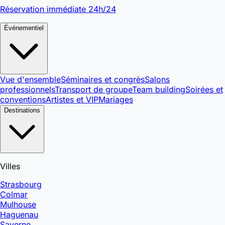
Réservation immédiate 24h/24
Événementiel
Vue d'ensemble
Séminaires et congrès
Salons
professionnels
Transport de groupe
Team building
Soirées et
conventions
Artistes et VIP
Mariages
Destinations
Villes
Strasbourg
Colmar
Mulhouse
Haguenau
Saverne