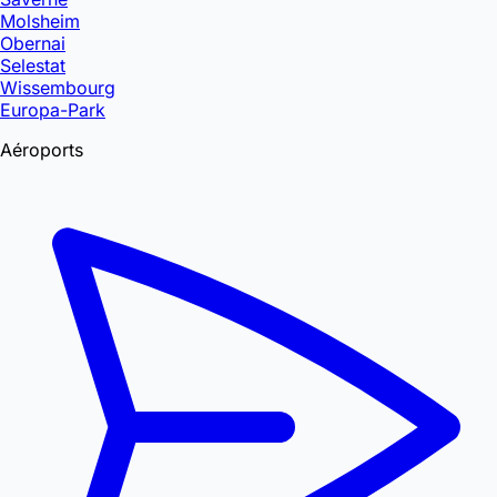
Molsheim
Obernai
Selestat
Wissembourg
Europa-Park
Aéroports