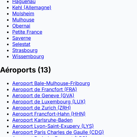
Haguenau
Kehl (Allemagne)
Molsheim
Mulhouse
Obernai
Petite France
Saverne
Selestat
Strasbourg
Wissembourg
Aéroports
(13)
Aeroport Bale-Mulhouse-Fribourg
Aeroport de Francfort (FRA)
Aeroport de Geneve (GVA)
Aeroport de Luxembourg (LUX)
Aeroport de Zurich (ZRH)
Aeroport Francfort-Hahn (HHN)
Aeroport Karlsruhe-Baden
Aeroport Lyon-Saint-Exupery (LYS)
Aeroport Paris Charles de Gaulle (CDG)