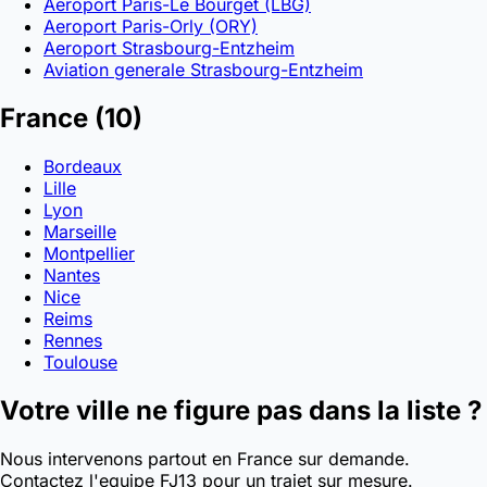
Aeroport Paris-Le Bourget (LBG)
Aeroport Paris-Orly (ORY)
Aeroport Strasbourg-Entzheim
Aviation generale Strasbourg-Entzheim
France
(10)
Bordeaux
Lille
Lyon
Marseille
Montpellier
Nantes
Nice
Reims
Rennes
Toulouse
Votre ville ne figure pas dans la liste ?
Nous intervenons partout en France sur demande.
Contactez l'equipe FJ13 pour un trajet sur mesure.