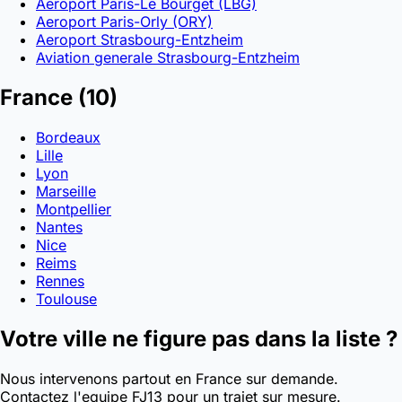
Aeroport Paris-Le Bourget (LBG)
Aeroport Paris-Orly (ORY)
Aeroport Strasbourg-Entzheim
Aviation generale Strasbourg-Entzheim
France
(10)
Bordeaux
Lille
Lyon
Marseille
Montpellier
Nantes
Nice
Reims
Rennes
Toulouse
Votre ville ne figure pas dans la liste ?
Nous intervenons partout en France sur demande.
Contactez l'equipe FJ13 pour un trajet sur mesure.