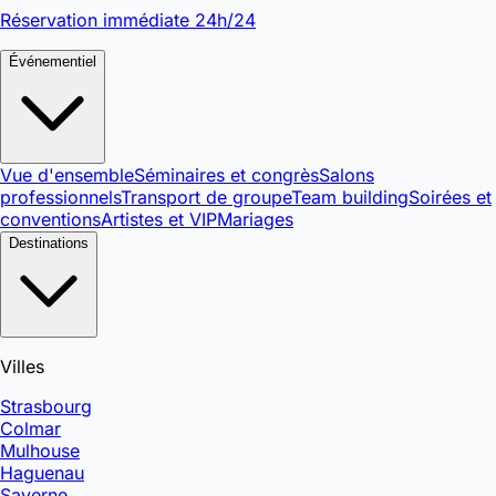
Réservation immédiate 24h/24
Événementiel
Vue d'ensemble
Séminaires et congrès
Salons
professionnels
Transport de groupe
Team building
Soirées et
conventions
Artistes et VIP
Mariages
Destinations
Villes
Strasbourg
Colmar
Mulhouse
Haguenau
Saverne