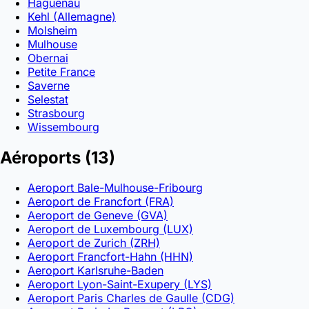
Haguenau
Kehl (Allemagne)
Molsheim
Mulhouse
Obernai
Petite France
Saverne
Selestat
Strasbourg
Wissembourg
Aéroports
(13)
Aeroport Bale-Mulhouse-Fribourg
Aeroport de Francfort (FRA)
Aeroport de Geneve (GVA)
Aeroport de Luxembourg (LUX)
Aeroport de Zurich (ZRH)
Aeroport Francfort-Hahn (HHN)
Aeroport Karlsruhe-Baden
Aeroport Lyon-Saint-Exupery (LYS)
Aeroport Paris Charles de Gaulle (CDG)