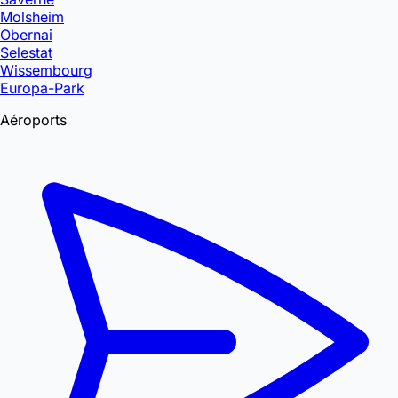
Molsheim
Obernai
Selestat
Wissembourg
Europa-Park
Aéroports