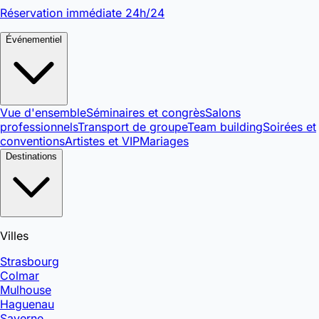
Réservation immédiate 24h/24
Événementiel
Vue d'ensemble
Séminaires et congrès
Salons
professionnels
Transport de groupe
Team building
Soirées et
conventions
Artistes et VIP
Mariages
Destinations
Villes
Strasbourg
Colmar
Mulhouse
Haguenau
Saverne