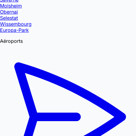
Molsheim
Obernai
Selestat
Wissembourg
Europa-Park
Aéroports