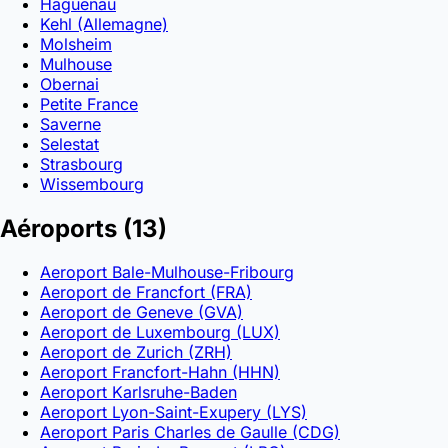
Haguenau
Kehl (Allemagne)
Molsheim
Mulhouse
Obernai
Petite France
Saverne
Selestat
Strasbourg
Wissembourg
Aéroports
(13)
Aeroport Bale-Mulhouse-Fribourg
Aeroport de Francfort (FRA)
Aeroport de Geneve (GVA)
Aeroport de Luxembourg (LUX)
Aeroport de Zurich (ZRH)
Aeroport Francfort-Hahn (HHN)
Aeroport Karlsruhe-Baden
Aeroport Lyon-Saint-Exupery (LYS)
Aeroport Paris Charles de Gaulle (CDG)