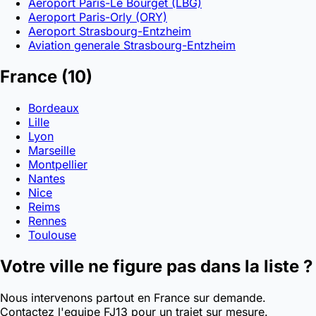
Aeroport Paris-Le Bourget (LBG)
Aeroport Paris-Orly (ORY)
Aeroport Strasbourg-Entzheim
Aviation generale Strasbourg-Entzheim
France
(10)
Bordeaux
Lille
Lyon
Marseille
Montpellier
Nantes
Nice
Reims
Rennes
Toulouse
Votre ville ne figure pas dans la liste ?
Nous intervenons partout en France sur demande.
Contactez l'equipe FJ13 pour un trajet sur mesure.