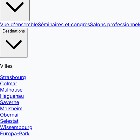
Vue d'ensemble
Séminaires et congrès
Salons professionnel
Destinations
Villes
Strasbourg
Colmar
Mulhouse
Haguenau
Saverne
Molsheim
Obernai
Selestat
Wissembourg
Europa-Park