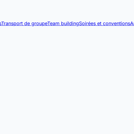
s
Transport de groupe
Team building
Soirées et conventions
A