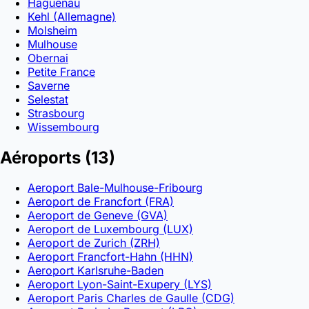
Haguenau
Kehl (Allemagne)
Molsheim
Mulhouse
Obernai
Petite France
Saverne
Selestat
Strasbourg
Wissembourg
Aéroports
(13)
Aeroport Bale-Mulhouse-Fribourg
Aeroport de Francfort (FRA)
Aeroport de Geneve (GVA)
Aeroport de Luxembourg (LUX)
Aeroport de Zurich (ZRH)
Aeroport Francfort-Hahn (HHN)
Aeroport Karlsruhe-Baden
Aeroport Lyon-Saint-Exupery (LYS)
Aeroport Paris Charles de Gaulle (CDG)