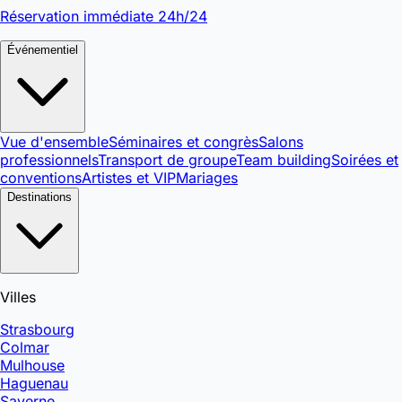
Réservation immédiate 24h/24
Événementiel
Vue d'ensemble
Séminaires et congrès
Salons
professionnels
Transport de groupe
Team building
Soirées et
conventions
Artistes et VIP
Mariages
Destinations
Villes
Strasbourg
Colmar
Mulhouse
Haguenau
Saverne