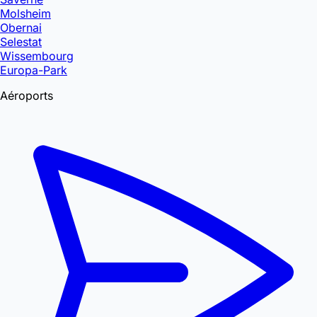
Molsheim
Obernai
Selestat
Wissembourg
Europa-Park
Aéroports