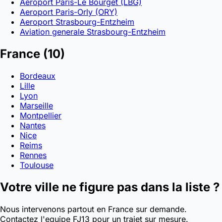
Aeroport Paris-Le Bourget (LBG)
Aeroport Paris-Orly (ORY)
Aeroport Strasbourg-Entzheim
Aviation generale Strasbourg-Entzheim
France
(10)
Bordeaux
Lille
Lyon
Marseille
Montpellier
Nantes
Nice
Reims
Rennes
Toulouse
Votre ville ne figure pas dans la liste ?
Nous intervenons partout en France sur demande.
Contactez l'equipe FJ13 pour un trajet sur mesure.