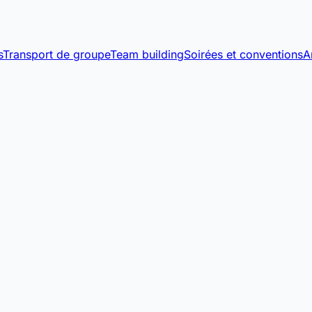
s
Transport de groupe
Team building
Soirées et conventions
A