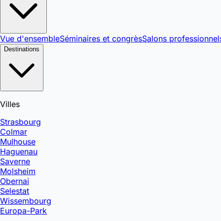
Vue d'ensemble
Séminaires et congrès
Salons professionnel
Destinations
Villes
Strasbourg
Colmar
Mulhouse
Haguenau
Saverne
Molsheim
Obernai
Selestat
Wissembourg
Europa-Park