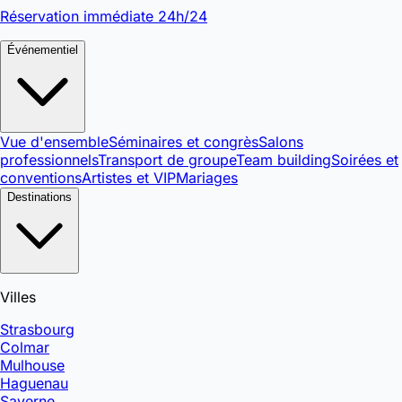
Réservation immédiate 24h/24
Événementiel
Vue d'ensemble
Séminaires et congrès
Salons
professionnels
Transport de groupe
Team building
Soirées et
conventions
Artistes et VIP
Mariages
Destinations
Villes
Strasbourg
Colmar
Mulhouse
Haguenau
Saverne