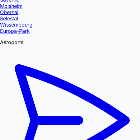
Molsheim
Obernai
Selestat
Wissembourg
Europa-Park
Aéroports