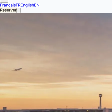
Francais
FR
English
EN
Réserver