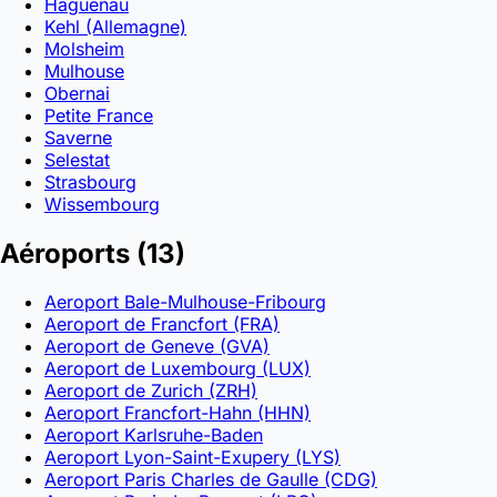
Haguenau
Kehl (Allemagne)
Molsheim
Mulhouse
Obernai
Petite France
Saverne
Selestat
Strasbourg
Wissembourg
Aéroports
(13)
Aeroport Bale-Mulhouse-Fribourg
Aeroport de Francfort (FRA)
Aeroport de Geneve (GVA)
Aeroport de Luxembourg (LUX)
Aeroport de Zurich (ZRH)
Aeroport Francfort-Hahn (HHN)
Aeroport Karlsruhe-Baden
Aeroport Lyon-Saint-Exupery (LYS)
Aeroport Paris Charles de Gaulle (CDG)