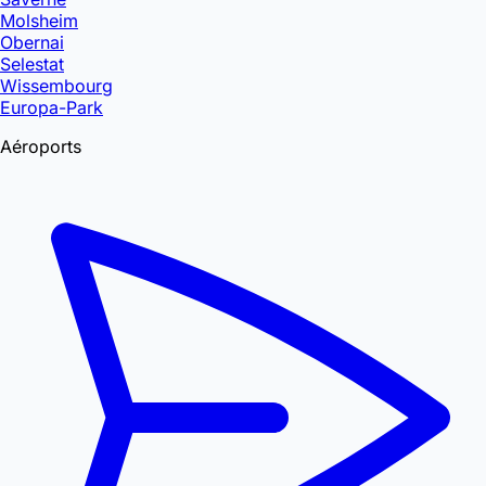
Molsheim
Obernai
Selestat
Wissembourg
Europa-Park
Aéroports