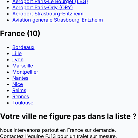
Aeroport Paris-Le Bourget (LBG)
Aeroport Paris-Orly (ORY)
Aeroport Strasbourg-Entzheim
Aviation generale Strasbourg-Entzheim
France
(10)
Bordeaux
Lille
Lyon
Marseille
Montpellier
Nantes
Nice
Reims
Rennes
Toulouse
Votre ville ne figure pas dans la liste ?
Nous intervenons partout en France sur demande.
Contactez l'equipe FJ13 pour un trajet sur mesure.