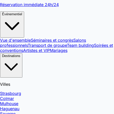
Réservation immédiate 24h/24
Événementiel
Vue d'ensemble
Séminaires et congrès
Salons
professionnels
Transport de groupe
Team building
Soirées et
conventions
Artistes et VIP
Mariages
Destinations
Villes
Strasbourg
Colmar
Mulhouse
Haguenau
Saverne