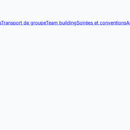
s
Transport de groupe
Team building
Soirées et conventions
A