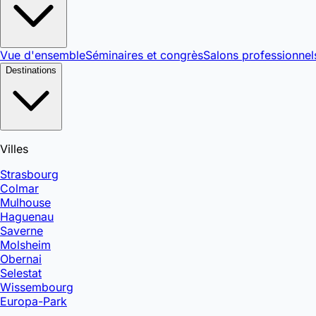
Vue d'ensemble
Séminaires et congrès
Salons professionnel
Destinations
Villes
Strasbourg
Colmar
Mulhouse
Haguenau
Saverne
Molsheim
Obernai
Selestat
Wissembourg
Europa-Park