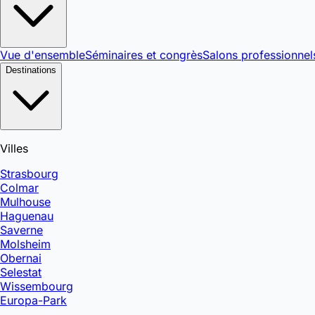
Vue d'ensemble
Séminaires et congrès
Salons professionnel
Destinations
Villes
Strasbourg
Colmar
Mulhouse
Haguenau
Saverne
Molsheim
Obernai
Selestat
Wissembourg
Europa-Park