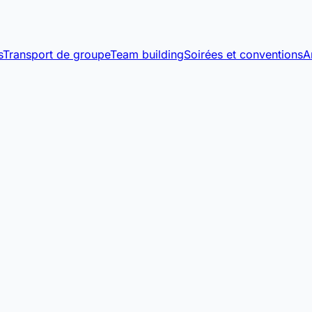
s
Transport de groupe
Team building
Soirées et conventions
A