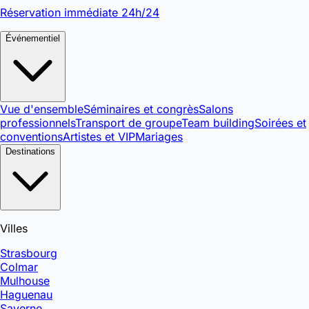
Réservation immédiate 24h/24
Événementiel
Vue d'ensemble
Séminaires et congrès
Salons
professionnels
Transport de groupe
Team building
Soirées et
conventions
Artistes et VIP
Mariages
Destinations
Villes
Strasbourg
Colmar
Mulhouse
Haguenau
Saverne