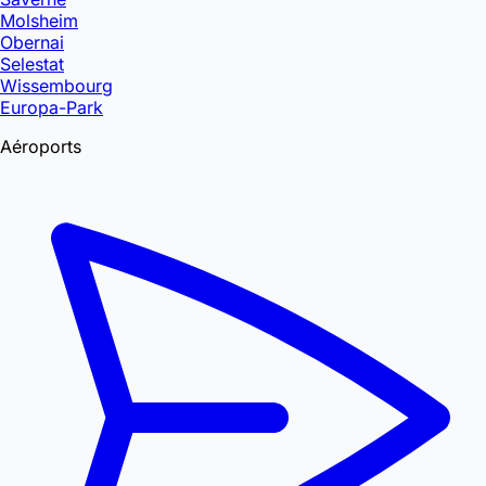
Molsheim
Obernai
Selestat
Wissembourg
Europa-Park
Aéroports