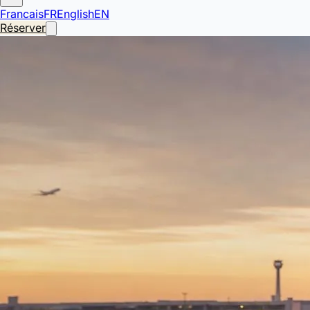
Francais
FR
English
EN
Réserver