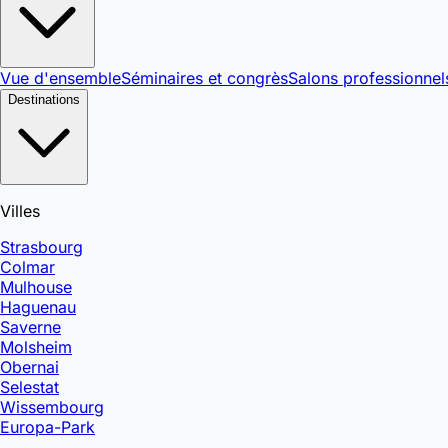
Vue d'ensemble
Séminaires et congrès
Salons professionnel
Destinations
Villes
Strasbourg
Colmar
Mulhouse
Haguenau
Saverne
Molsheim
Obernai
Selestat
Wissembourg
Europa-Park