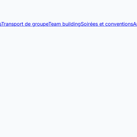
s
Transport de groupe
Team building
Soirées et conventions
A