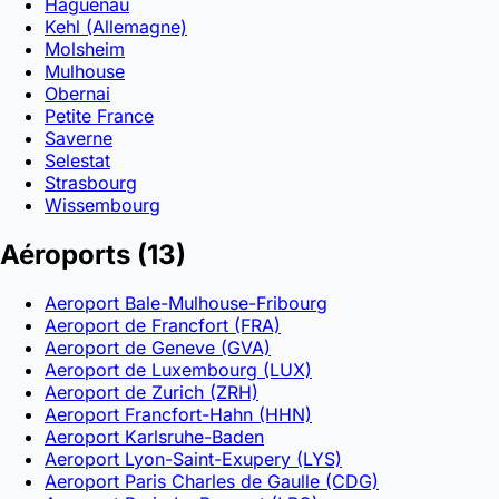
Haguenau
Kehl (Allemagne)
Molsheim
Mulhouse
Obernai
Petite France
Saverne
Selestat
Strasbourg
Wissembourg
Aéroports
(13)
Aeroport Bale-Mulhouse-Fribourg
Aeroport de Francfort (FRA)
Aeroport de Geneve (GVA)
Aeroport de Luxembourg (LUX)
Aeroport de Zurich (ZRH)
Aeroport Francfort-Hahn (HHN)
Aeroport Karlsruhe-Baden
Aeroport Lyon-Saint-Exupery (LYS)
Aeroport Paris Charles de Gaulle (CDG)