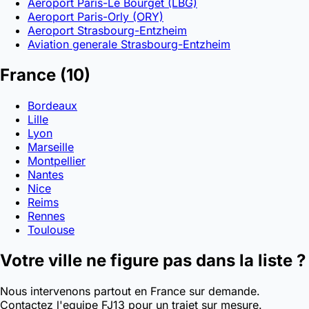
Aeroport Paris-Le Bourget (LBG)
Aeroport Paris-Orly (ORY)
Aeroport Strasbourg-Entzheim
Aviation generale Strasbourg-Entzheim
France
(10)
Bordeaux
Lille
Lyon
Marseille
Montpellier
Nantes
Nice
Reims
Rennes
Toulouse
Votre ville ne figure pas dans la liste ?
Nous intervenons partout en France sur demande.
Contactez l'equipe FJ13 pour un trajet sur mesure.