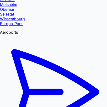
Molsheim
Obernai
Selestat
Wissembourg
Europa-Park
Aéroports