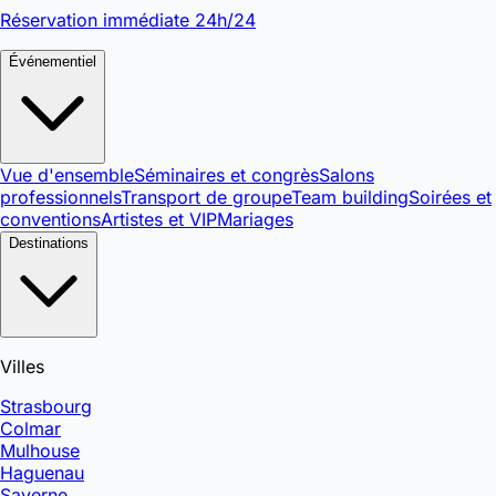
Réservation immédiate 24h/24
Événementiel
Vue d'ensemble
Séminaires et congrès
Salons
professionnels
Transport de groupe
Team building
Soirées et
conventions
Artistes et VIP
Mariages
Destinations
Villes
Strasbourg
Colmar
Mulhouse
Haguenau
Saverne