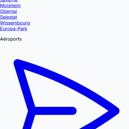
Molsheim
Obernai
Selestat
Wissembourg
Europa-Park
Aéroports