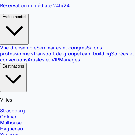
Réservation immédiate 24h/24
Événementiel
Vue d'ensemble
Séminaires et congrès
Salons
professionnels
Transport de groupe
Team building
Soirées et
conventions
Artistes et VIP
Mariages
Destinations
Villes
Strasbourg
Colmar
Mulhouse
Haguenau
Saverne