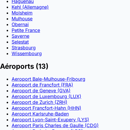
Haguenau
Kehl (Allemagne)
Molsheim
Mulhouse
Obernai
Petite France
Saverne
Selestat
Strasbourg
Wissembourg
Aéroports
(13)
Aeroport Bale-Mulhouse-Fribourg
Aeroport de Francfort (FRA)
Aeroport de Geneve (GVA)
Aeroport de Luxembourg (LUX)
Aeroport de Zurich (ZRH)
Aeroport Francfort-Hahn (HHN)
Aeroport Karlsruhe-Baden
Aeroport Lyon-Saint-Exupery (LYS)
Aeroport Paris Charles de Gaulle (CDG)