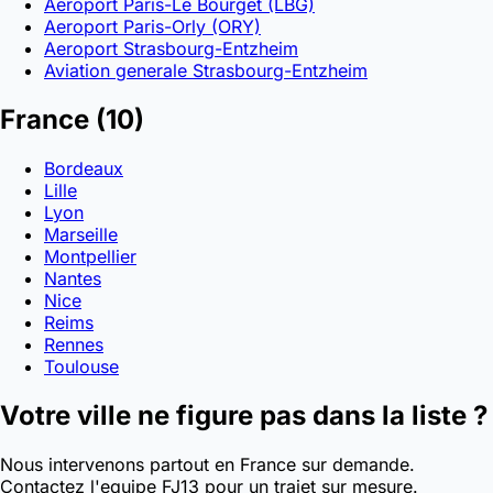
Aeroport Paris-Le Bourget (LBG)
Aeroport Paris-Orly (ORY)
Aeroport Strasbourg-Entzheim
Aviation generale Strasbourg-Entzheim
France
(10)
Bordeaux
Lille
Lyon
Marseille
Montpellier
Nantes
Nice
Reims
Rennes
Toulouse
Votre ville ne figure pas dans la liste ?
Nous intervenons partout en France sur demande.
Contactez l'equipe FJ13 pour un trajet sur mesure.