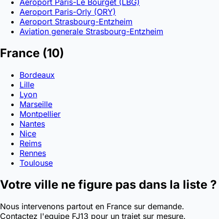
Aeroport Paris-Le Bourget (LBG)
Aeroport Paris-Orly (ORY)
Aeroport Strasbourg-Entzheim
Aviation generale Strasbourg-Entzheim
France
(10)
Bordeaux
Lille
Lyon
Marseille
Montpellier
Nantes
Nice
Reims
Rennes
Toulouse
Votre ville ne figure pas dans la liste ?
Nous intervenons partout en France sur demande.
Contactez l'equipe FJ13 pour un trajet sur mesure.