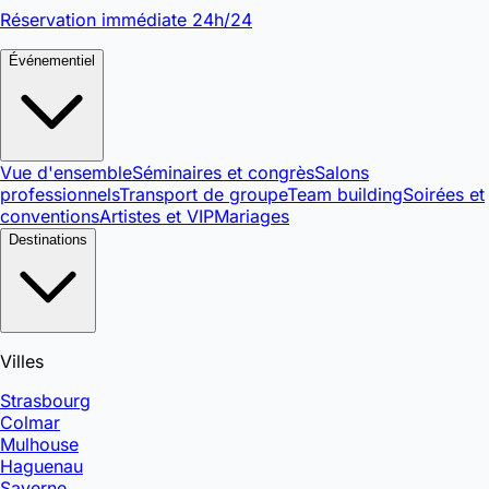
Réservation immédiate 24h/24
Événementiel
Vue d'ensemble
Séminaires et congrès
Salons
professionnels
Transport de groupe
Team building
Soirées et
conventions
Artistes et VIP
Mariages
Destinations
Villes
Strasbourg
Colmar
Mulhouse
Haguenau
Saverne