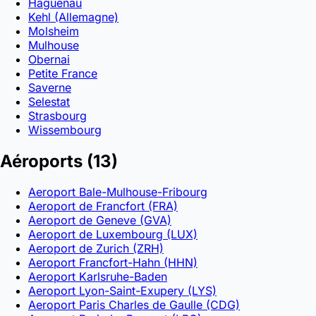
Haguenau
Kehl (Allemagne)
Molsheim
Mulhouse
Obernai
Petite France
Saverne
Selestat
Strasbourg
Wissembourg
Aéroports
(13)
Aeroport Bale-Mulhouse-Fribourg
Aeroport de Francfort (FRA)
Aeroport de Geneve (GVA)
Aeroport de Luxembourg (LUX)
Aeroport de Zurich (ZRH)
Aeroport Francfort-Hahn (HHN)
Aeroport Karlsruhe-Baden
Aeroport Lyon-Saint-Exupery (LYS)
Aeroport Paris Charles de Gaulle (CDG)