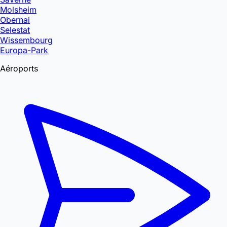
Molsheim
Obernai
Selestat
Wissembourg
Europa-Park
Aéroports