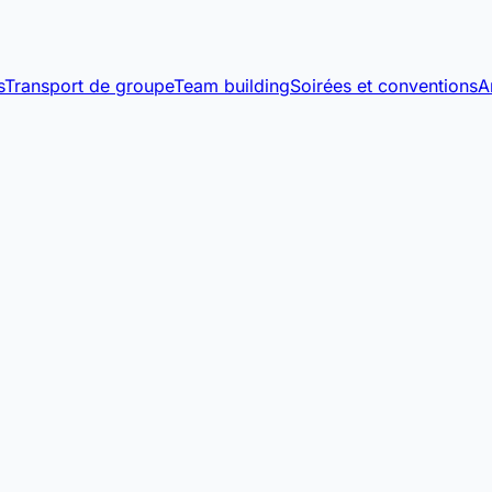
s
Transport de groupe
Team building
Soirées et conventions
A