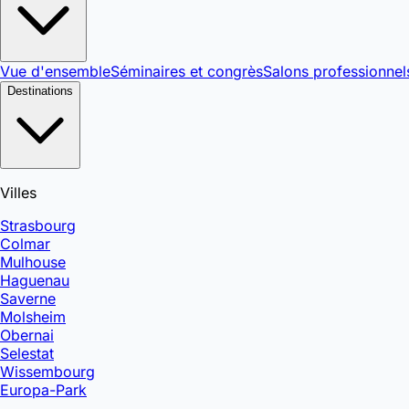
Vue d'ensemble
Séminaires et congrès
Salons professionnel
Destinations
Villes
Strasbourg
Colmar
Mulhouse
Haguenau
Saverne
Molsheim
Obernai
Selestat
Wissembourg
Europa-Park