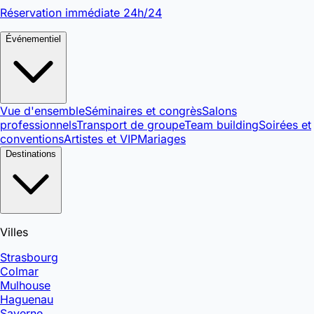
Réservation immédiate 24h/24
Événementiel
Vue d'ensemble
Séminaires et congrès
Salons
professionnels
Transport de groupe
Team building
Soirées et
conventions
Artistes et VIP
Mariages
Destinations
Villes
Strasbourg
Colmar
Mulhouse
Haguenau
Saverne