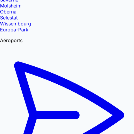
Molsheim
Obernai
Selestat
Wissembourg
Europa-Park
Aéroports