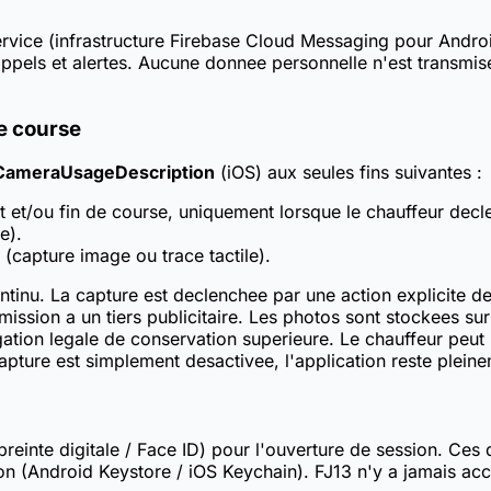
ervice (infrastructure Firebase Cloud Messaging pour Androi
rappels et alertes. Aucune donnee personnelle n'est transmi
e course
ameraUsageDescription
(iOS) aux seules fins suivantes :
 et/ou fin de course, uniquement lorsque le chauffeur decl
e).
e (capture image ou trace tactile).
continu. La capture est declenchee par une action explicite d
ission a un tiers publicitaire. Les photos sont stockees su
ation legale de conservation superieure. Le chauffeur peut
apture est simplement desactivee, l'application reste pleine
preinte digitale / Face ID) pour l'ouverture de session. Ce
on (Android Keystore / iOS Keychain). FJ13 n'y a jamais acc