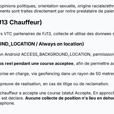
pinions politiques, orientation sexuelle, origine raciale/e
ements sont traites directement par notre prestataire de pa
J13 Chauffeur)
rs VTC partenaires de FJ13, collecte et utilise des donnees
UND_LOCATION / Always on location)
rmission Android ACCESS_BACKGROUND_LOCATION, permission i
mps reel pendant une course acceptee
, afin de permettre a
prise en charge, via geofencing dans un rayon de 50 metre
preuve de realisation, en cas de litige ou de reclamation.
chauffeur a accepte une course (statut Accepte, En approch
 est declare.
Aucune collecte de position n'a lieu en deho
lephone.