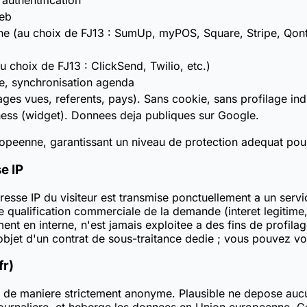
uthentification
web
gne (au choix de FJ13 : SumUp, myPOS, Square, Stripe, Qon
 choix de FJ13 : ClickSend, Twilio, etc.)
e, synchronisation agenda
s vues, referents, pays). Sans cookie, sans profilage indi
ness (widget). Donnees deja publiques sur Google.
peenne, garantissant un niveau de protection adequat pour
e IP
esse IP du visiteur est transmise ponctuellement a un servic
e qualification commerciale de la demande (interet legitime, 
ment en interne, n'est jamais exploitee a des fins de profilag
s l'objet d'un contrat de sous-traitance dedie ; vous pouvez 
fr)
nce de maniere strictement anonyme. Plausible ne depose au