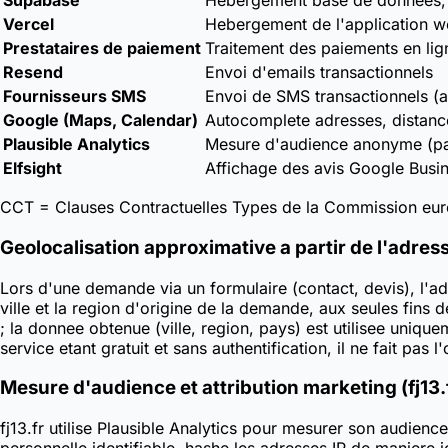
Supabase
Hebergement base de donnees, a
Vercel
Hebergement de l'application 
Prestataires de paiement
Traitement des paiements en li
Resend
Envoi d'emails transactionnels
Fournisseurs SMS
Envoi de SMS transactionnels (au
Google (Maps, Calendar)
Autocomplete adresses, distanc
Plausible Analytics
Mesure d'audience anonyme (page
Elfsight
Affichage des avis Google Busi
CCT = Clauses Contractuelles Types de la Commission euro
Geolocalisation approximative a partir de l'adress
Lors d'une demande via un formulaire (contact, devis), l'adr
ville et la region d'origine de la demande, aux seules fins d
; la donnee obtenue (ville, region, pays) est utilisee unique
service etant gratuit et sans authentification, il ne fait pa
Mesure d'audience et attribution marketing (fj13.
fj13.fr utilise Plausible Analytics pour mesurer son audie