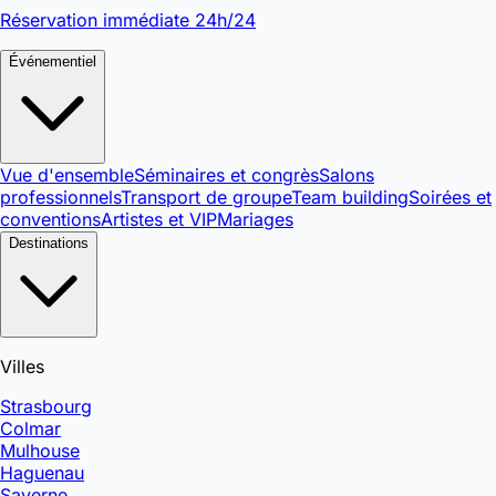
Réservation immédiate 24h/24
Événementiel
Vue d'ensemble
Séminaires et congrès
Salons
professionnels
Transport de groupe
Team building
Soirées et
conventions
Artistes et VIP
Mariages
Destinations
Villes
Strasbourg
Colmar
Mulhouse
Haguenau
Saverne