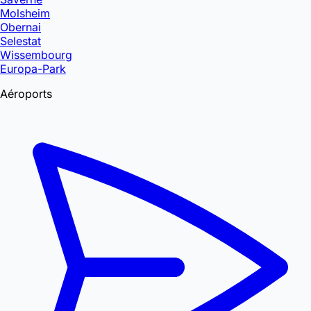
Molsheim
Obernai
Selestat
Wissembourg
Europa-Park
Aéroports