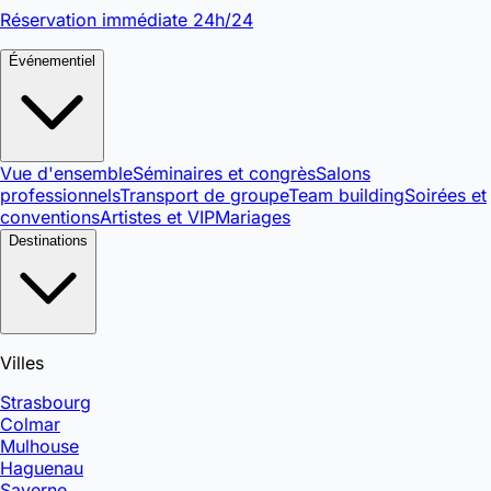
Réservation immédiate 24h/24
Événementiel
Vue d'ensemble
Séminaires et congrès
Salons
professionnels
Transport de groupe
Team building
Soirées et
conventions
Artistes et VIP
Mariages
Destinations
Villes
Strasbourg
Colmar
Mulhouse
Haguenau
Saverne