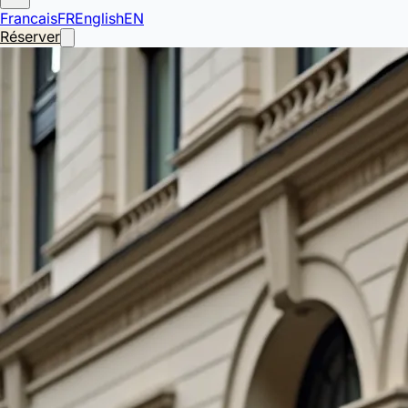
Francais
FR
English
EN
Réserver