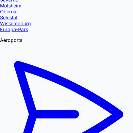
Molsheim
Obernai
Selestat
Wissembourg
Europa-Park
Aéroports