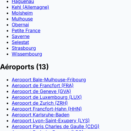
Haguenau
Kehl (Allemagne)
Molsheim
Mulhouse
Obernai
Petite France
Saverne
Selestat
Strasbourg
Wissembourg
Aéroports
(13)
Aeroport Bale-Mulhouse-Fribourg
Aeroport de Francfort (FRA)
Aeroport de Geneve (GVA)
Aeroport de Luxembourg (LUX)
Aeroport de Zurich (ZRH)
Aeroport Francfort-Hahn (HHN)
Aeroport Karlsruhe-Baden
Aeroport Lyon-Saint-Exupery (LYS)
Aeroport Paris Charles de Gaulle (CDG)