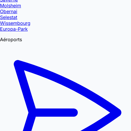
Molsheim
Obernai
Selestat
Wissembourg
Europa-Park
Aéroports