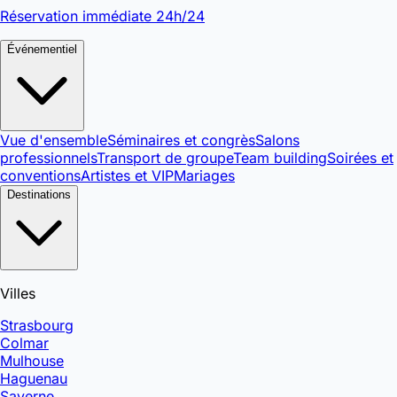
Réservation immédiate 24h/24
Événementiel
Vue d'ensemble
Séminaires et congrès
Salons
professionnels
Transport de groupe
Team building
Soirées et
conventions
Artistes et VIP
Mariages
Destinations
Villes
Strasbourg
Colmar
Mulhouse
Haguenau
Saverne