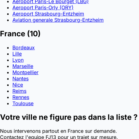
Aeroport Paris-Le Bourget (LBG)
Aeroport Paris-Orly (ORY)
Aeroport Strasbourg-Entzheim
Aviation generale Strasbourg-Entzheim
France
(10)
Bordeaux
Lille
Lyon
Marseille
Montpellier
Nantes
Nice
Reims
Rennes
Toulouse
Votre ville ne figure pas dans la liste ?
Nous intervenons partout en France sur demande.
Contactez l'equipe FJ13 pour un trajet sur mesure.