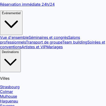
Réservation immédiate 24h/24
Événementiel
Vue d'ensemble
Séminaires et congrès
Salons
professionnels
Transport de groupe
Team building
Soirées et
conventions
Artistes et VIP
Mariages
Destinations
Villes
Strasbourg
Colmar
Mulhouse
Haguenau
Saverne