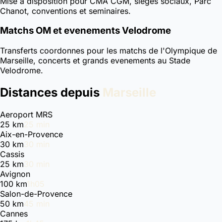
Mise a disposition pour CMA CGM, sieges sociaux, Parc
Chanot, conventions et seminaires.
Matchs OM et evenements Velodrome
Transferts coordonnes pour les matchs de l'Olympique de
Marseille, concerts et grands evenements au Stade
Velodrome.
Distances depuis
Marseille
Aeroport MRS
25 km
25 min
Aix-en-Provence
30 km
30 min
Cassis
25 km
30 min
Avignon
100 km
1h05
Salon-de-Provence
50 km
45 min
Cannes