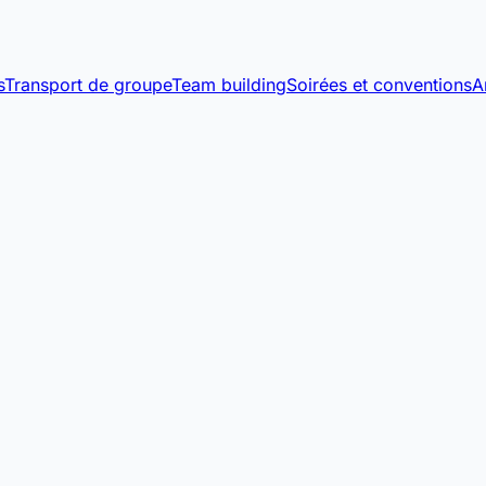
s
Transport de groupe
Team building
Soirées et conventions
A