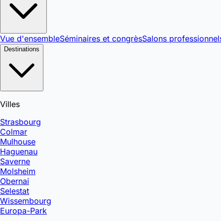
Vue d'ensemble
Séminaires et congrès
Salons professionnel
Destinations
Villes
Strasbourg
Colmar
Mulhouse
Haguenau
Saverne
Molsheim
Obernai
Selestat
Wissembourg
Europa-Park