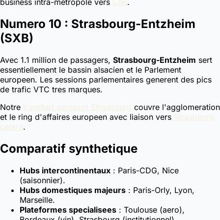
business intra-metropole vers
Lille
.
Numero 10 : Strasbourg-Entzheim
(SXB)
Avec 1.1 million de passagers,
Strasbourg-Entzheim
sert
essentiellement le bassin alsacien et le Parlement
europeen. Les sessions parlementaires generent des pics
de trafic VTC tres marques.
Notre
transfert aeroport Strasbourg
couvre l'agglomeration
et le ring d'affaires europeen avec liaison vers
Strasbourg
centre
.
Comparatif synthetique
Hubs intercontinentaux
: Paris-CDG, Nice
(saisonnier).
Hubs domestiques majeurs
: Paris-Orly, Lyon,
Marseille.
Plateformes specialisees
: Toulouse (aero),
Bordeaux (vin), Strasbourg (institutionnel).