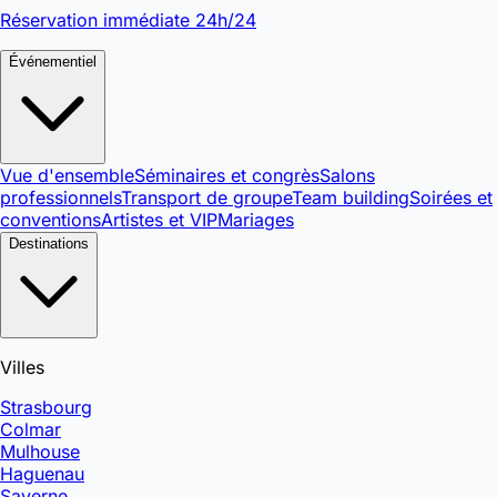
Réservation immédiate 24h/24
Événementiel
Vue d'ensemble
Séminaires et congrès
Salons
professionnels
Transport de groupe
Team building
Soirées et
conventions
Artistes et VIP
Mariages
Destinations
Villes
Strasbourg
Colmar
Mulhouse
Haguenau
Saverne