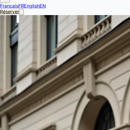
Francais
FR
English
EN
Réserver