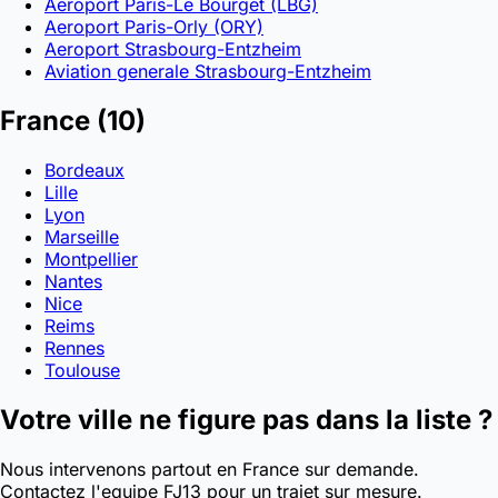
Aeroport Paris-Le Bourget (LBG)
Aeroport Paris-Orly (ORY)
Aeroport Strasbourg-Entzheim
Aviation generale Strasbourg-Entzheim
France
(10)
Bordeaux
Lille
Lyon
Marseille
Montpellier
Nantes
Nice
Reims
Rennes
Toulouse
Votre ville ne figure pas dans la liste ?
Nous intervenons partout en France sur demande.
Contactez l'equipe FJ13 pour un trajet sur mesure.