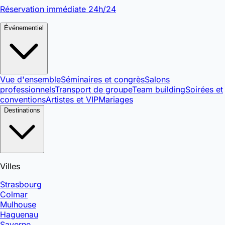
Réservation immédiate 24h/24
Événementiel
Vue d'ensemble
Séminaires et congrès
Salons
professionnels
Transport de groupe
Team building
Soirées et
conventions
Artistes et VIP
Mariages
Destinations
Villes
Strasbourg
Colmar
Mulhouse
Haguenau
Saverne