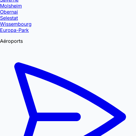
Molsheim
Obernai
Selestat
Wissembourg
Europa-Park
Aéroports