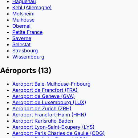
Haguenau
Kehl (Allemagne)
Molsheim
Mulhouse
Obernai
Petite France
Saverne
Selestat
Strasbourg
Wissembourg
Aéroports
(13)
Aeroport Bale-Mulhouse-Fribourg
Aeroport de Francfort (FRA)
Aeroport de Geneve (GVA)
Aeroport de Luxembourg (LUX)
Aeroport de Zurich (ZRH)
Aeroport Francfort-Hahn (HHN)
Aeroport Karlsruhe-Baden
Aeroport Lyon-Saint-Exupery (LYS)
Aeroport Paris Charles de Gaulle (CDG)