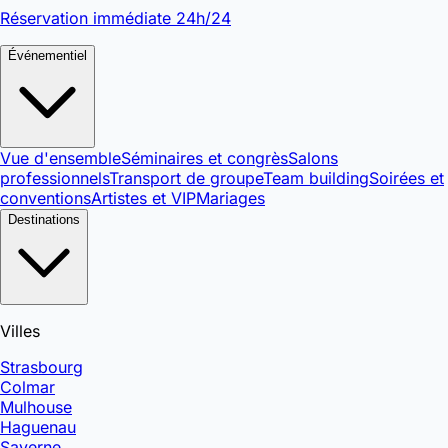
Réservation immédiate 24h/24
Événementiel
Vue d'ensemble
Séminaires et congrès
Salons
professionnels
Transport de groupe
Team building
Soirées et
conventions
Artistes et VIP
Mariages
Destinations
Villes
Strasbourg
Colmar
Mulhouse
Haguenau
Saverne