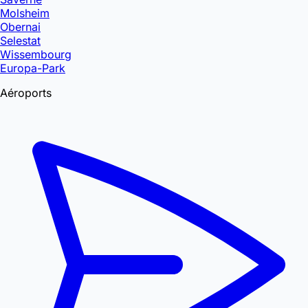
Molsheim
Obernai
Selestat
Wissembourg
Europa-Park
Aéroports