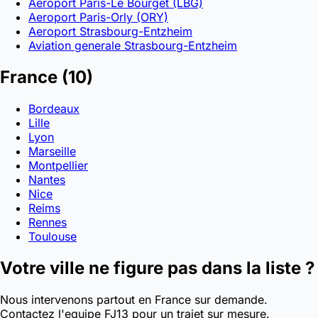
Aeroport Paris-Le Bourget (LBG)
Aeroport Paris-Orly (ORY)
Aeroport Strasbourg-Entzheim
Aviation generale Strasbourg-Entzheim
France
(10)
Bordeaux
Lille
Lyon
Marseille
Montpellier
Nantes
Nice
Reims
Rennes
Toulouse
Votre ville ne figure pas dans la liste ?
Nous intervenons partout en France sur demande.
Contactez l'equipe FJ13 pour un trajet sur mesure.