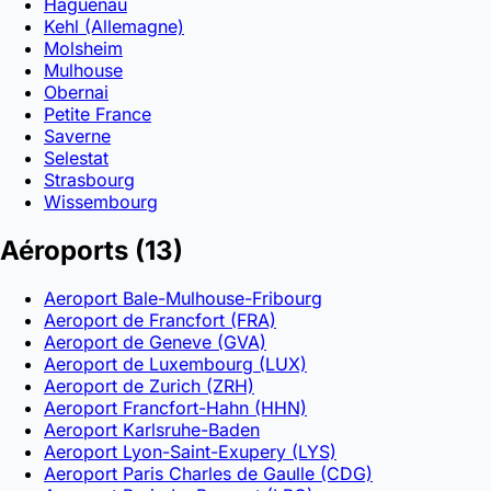
Haguenau
Kehl (Allemagne)
Molsheim
Mulhouse
Obernai
Petite France
Saverne
Selestat
Strasbourg
Wissembourg
Aéroports
(13)
Aeroport Bale-Mulhouse-Fribourg
Aeroport de Francfort (FRA)
Aeroport de Geneve (GVA)
Aeroport de Luxembourg (LUX)
Aeroport de Zurich (ZRH)
Aeroport Francfort-Hahn (HHN)
Aeroport Karlsruhe-Baden
Aeroport Lyon-Saint-Exupery (LYS)
Aeroport Paris Charles de Gaulle (CDG)