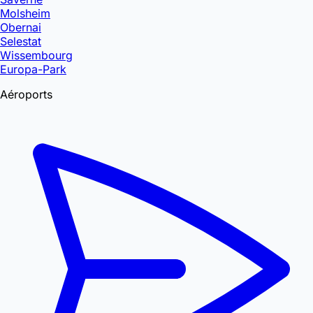
Molsheim
Obernai
Selestat
Wissembourg
Europa-Park
Aéroports