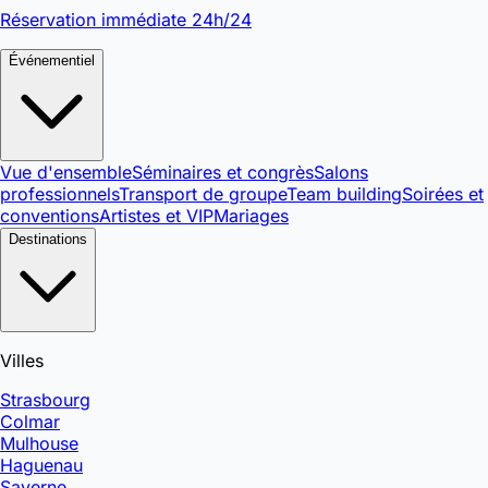
Réservation immédiate 24h/24
Événementiel
Vue d'ensemble
Séminaires et congrès
Salons
professionnels
Transport de groupe
Team building
Soirées et
conventions
Artistes et VIP
Mariages
Destinations
Villes
Strasbourg
Colmar
Mulhouse
Haguenau
Saverne