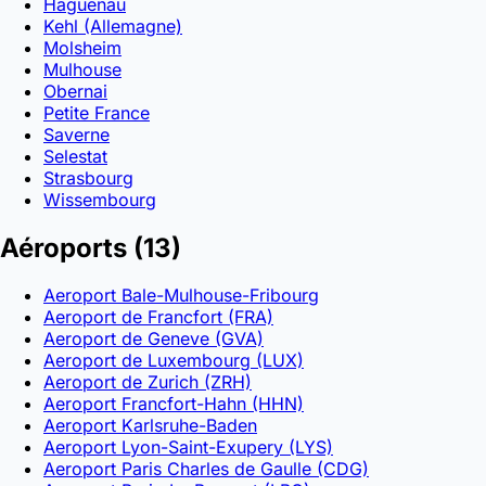
Haguenau
Kehl (Allemagne)
Molsheim
Mulhouse
Obernai
Petite France
Saverne
Selestat
Strasbourg
Wissembourg
Aéroports
(13)
Aeroport Bale-Mulhouse-Fribourg
Aeroport de Francfort (FRA)
Aeroport de Geneve (GVA)
Aeroport de Luxembourg (LUX)
Aeroport de Zurich (ZRH)
Aeroport Francfort-Hahn (HHN)
Aeroport Karlsruhe-Baden
Aeroport Lyon-Saint-Exupery (LYS)
Aeroport Paris Charles de Gaulle (CDG)