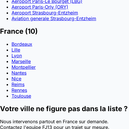
Aeroport Paris-Le Bourget (LBG)
Aeroport Paris-Orly (ORY)
Aeroport Strasbourg-Entzheim
Aviation generale Strasbourg-Entzheim
France
(10)
Bordeaux
Lille
Lyon
Marseille
Montpellier
Nantes
Nice
Reims
Rennes
Toulouse
Votre ville ne figure pas dans la liste ?
Nous intervenons partout en France sur demande.
Contactez l'equipe FJ13 pour un trajet sur mesure.