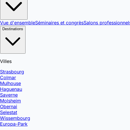
Vue d'ensemble
Séminaires et congrès
Salons professionnel
Destinations
Villes
Strasbourg
Colmar
Mulhouse
Haguenau
Saverne
Molsheim
Obernai
Selestat
Wissembourg
Europa-Park