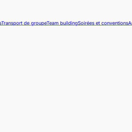
s
Transport de groupe
Team building
Soirées et conventions
A