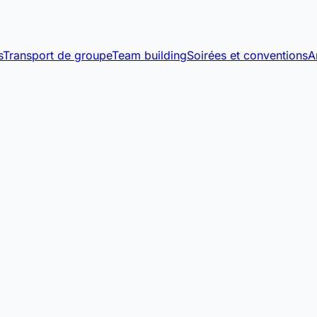
s
Transport de groupe
Team building
Soirées et conventions
A