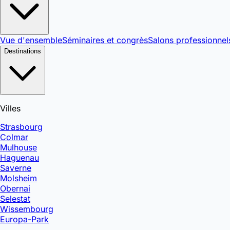
Vue d'ensemble
Séminaires et congrès
Salons professionnel
Destinations
Villes
Strasbourg
Colmar
Mulhouse
Haguenau
Saverne
Molsheim
Obernai
Selestat
Wissembourg
Europa-Park